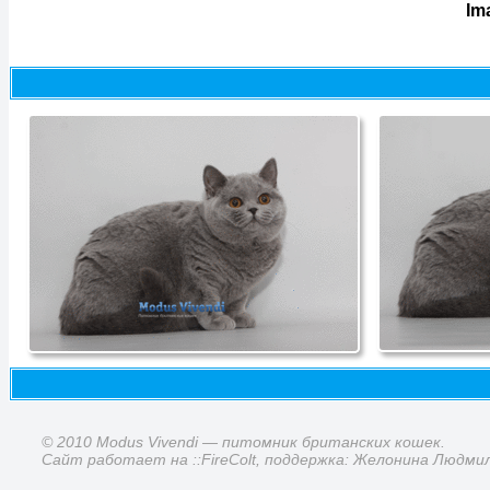
Im
© 2010 Modus Vivendi — питомник британских кошек.
Сайт работает на ::FireColt, поддержка: Желонина Людми