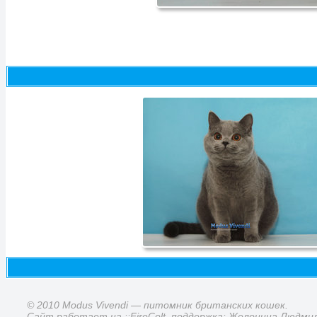
© 2010 Modus Vivendi — питомник британских кошек.
Сайт работает на ::FireColt, поддержка: Желонина Людми