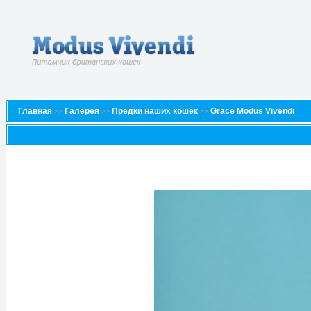
Главная
Галерея
Предки наших кошек
Grace Modus Vivendi
>>
>>
>>